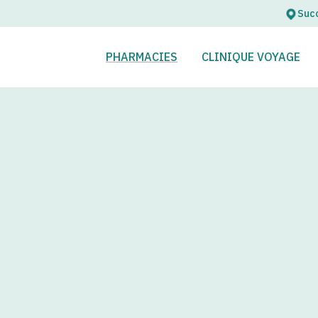
Succ
OUVRIR
FERMER
OUVRIR
FERMER
PHARMACIES
CLINIQUE VOYAGE