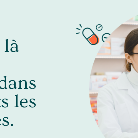
là
dans
s les
s.