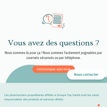
Les infections à pneumocoque sont fréquentes au Québec.
publique/services/maladies/virus-respiratoire-syncytial-
Elles surviennent toute l’année, mais surtout en hiver et au
vrs.html
printemps. Chaque année, les infections graves à
pneumocoque provoquent de 3 000 à 6 000
hospitalisations et plusieurs décès.
Source :
https://www.quebec.ca/sante/problemes-de-
sante/a-z/infections-a-pneumocoque
Vous avez des questions ?
Nous sommes là pour ça ! Nous sommes facilement joignables par
courriels sécurisés ou par téléphone.
Communiquer avec nous
Nous contacter
Les pharmaciens propriétaires affiliés à Groupe Top Santé sont les seuls
responsables des produits et services offerts.