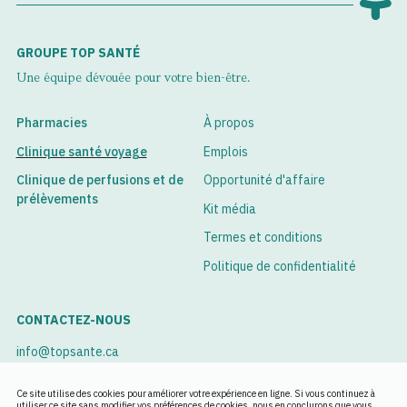
GROUPE TOP SANTÉ
Une équipe dévouée pour votre bien-être.
Pharmacies
À propos
Clinique santé voyage
Emplois
Clinique de perfusions et de
Opportunité d'affaire
prélèvements
Kit média
Termes et conditions
Politique de confidentialité
CONTACTEZ-NOUS
info@topsante.ca
Voir nos succursales
Ce site utilise des cookies pour améliorer votre expérience en ligne. Si vous continuez à
utiliser ce site sans modifier vos préférences de cookies, nous en conclurons que vous