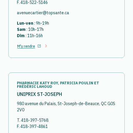
F. 418-522-5146
avenuecartier@topsante.ca
Lun-ven
: 9h-19h
Sam
: 10h-17h
Dim
: 11h-16h
M'y rendre
Ouvrir dans un nouvel onglet
PHARMACIE KATY ROY, PATRICIA POULIN ET
FRÉDÉRIC LAHOUD
UNIPRIX ST-JOSEPH
980 avenue du Palais, St-Joseph-de-Beauce, QC G0S
2V0
T. 418-397-5768
F. 418-397-4861