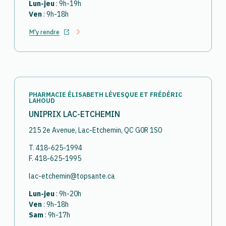
Lun-jeu
: 9h-19h
Ven
: 9h-18h
M'y rendre
Ouvrir dans un nouvel onglet
PHARMACIE ÉLISABETH LÉVESQUE ET FRÉDÉRIC
LAHOUD
UNIPRIX LAC-ETCHEMIN
215 2e Avenue, Lac-Etchemin, QC G0R 1S0
T. 418-625-1994
F. 418-625-1995
lac-etchemin@topsante.ca
Lun-jeu
: 9h-20h
Ven
: 9h-18h
Sam
: 9h-17h