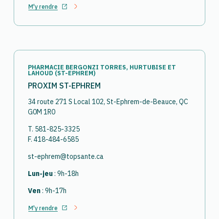
M'y rendre
Ouvrir dans un nouvel onglet
PHARMACIE BERGONZI TORRES, HURTUBISE ET
LAHOUD (ST-EPHREM)
PROXIM ST-EPHREM
34 route 271 S Local 102, St-Ephrem-de-Beauce, QC
G0M 1R0
T. 581-825-3325
F. 418-484-6585
st-ephrem@topsante.ca
Lun-jeu
: 9h-18h
Ven
: 9h-17h
M'y rendre
Ouvrir dans un nouvel onglet