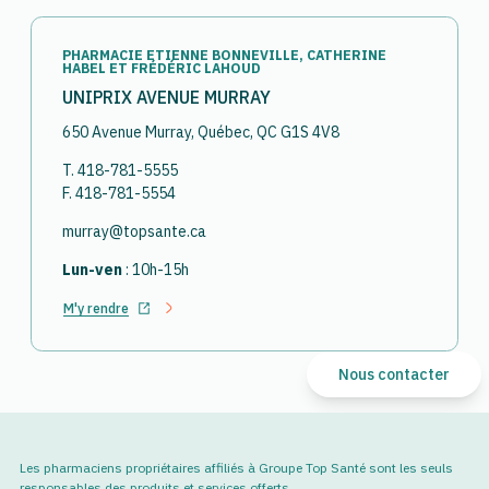
PHARMACIE ETIENNE BONNEVILLE, CATHERINE
HABEL ET FRÉDÉRIC LAHOUD
UNIPRIX AVENUE MURRAY
650 Avenue Murray, Québec, QC G1S 4V8
T. 418-781-5555
F. 418-781-5554
murray@topsante.ca
Lun-ven
: 10h-15h
M'y rendre
Ouvrir dans un nouvel onglet
Nous contacter
Les pharmaciens propriétaires affiliés à Groupe Top Santé sont les seuls
responsables des produits et services offerts.