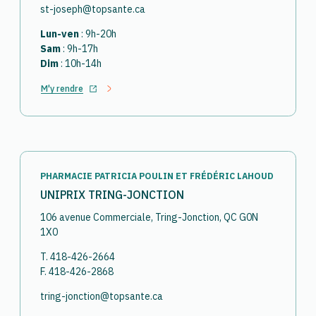
st-joseph@topsante.ca
Lun-ven
: 9h-20h
Sam
: 9h-17h
Dim
: 10h-14h
M'y rendre
Ouvrir dans un nouvel onglet
PHARMACIE PATRICIA POULIN ET FRÉDÉRIC LAHOUD
UNIPRIX TRING-JONCTION
106 avenue Commerciale, Tring-Jonction, QC G0N
1X0
T. 418-426-2664
F. 418-426-2868
tring-jonction@topsante.ca