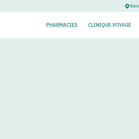
Succ
OUVRIR
FERMER
OUVRIR
FERMER
PHARMACIES
CLINIQUE VOYAGE