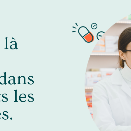
là
dans
s les
s.