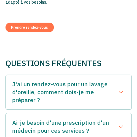
adapté à vos besoins.
Prendre rendez-vous
QUESTIONS FRÉQUENTES
J'ai un rendez-vous pour un lavage
d'oreille, comment dois-je me
Ouvrir le 
préparer ?
Si vous avez des questions sur comment vous préparer à
votre lavage d'oreille, contactez nos équipes directement
Ai-je besoin d'une prescription d'un
afin d'obtenir des conseils adaptés à vos besoins. Si vous
Ouvrir le 
médecin pour ces services ?
avez un bouchon de cérumen, les professionnels de Top