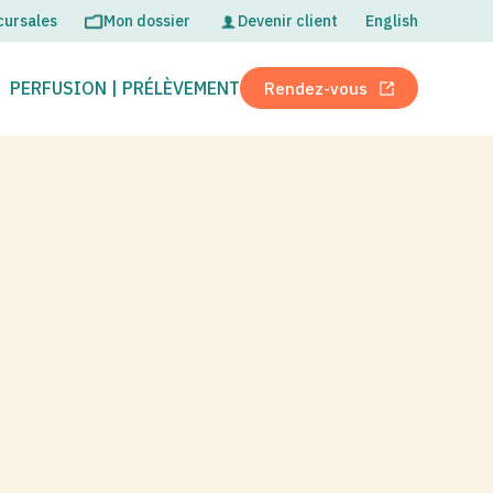
ursales
Mon dossier
Devenir client
English
OUVRIR
FERMER
PERFUSION | PRÉLÈVEMENT
Rendez-vous
Ouvrir dans un nouve