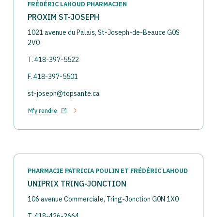
FRÉDÉRIC LAHOUD PHARMACIEN
PROXIM ST-JOSEPH
1021 avenue du Palais, St-Joseph-de-Beauce G0S
2V0
T. 418-397-5522
F. 418-397-5501
st-joseph@topsante.ca
M'y rendre
Ouvrir dans un nouvel onglet
PHARMACIE PATRICIA POULIN ET FRÉDÉRIC LAHOUD
UNIPRIX TRING-JONCTION
106 avenue Commerciale, Tring-Jonction G0N 1X0
T. 418-426-2664