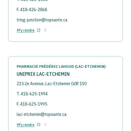
F. 418-426-2868
tring-jonction@topsante.ca
M'y rendre
Ouvrir dans un nouvel onglet
PHARMACIE FRÉDÉRIC LAHOUD (LAC-ETCHEMIN)
UNIPRIX LAC-ETCHEMIN
215 2e Avenue, Lac-Etchemin G0R 1S0
T. 418-625-1994
F. 418-625-1995
lac-etchemin@topsante.ca
M'y rendre
Ouvrir dans un nouvel onglet