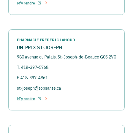
M'y rendre
Ouvrir dans un nouvel onglet
PHARMACIE FRÉDÉRIC LAHOUD
UNIPRIX ST-JOSEPH
980 avenue du Palais, St-Joseph-de-Beauce G0S 2V0
T. 418-397-5768
F. 418-397-4861
st-joseph@topsante.ca
M'y rendre
Ouvrir dans un nouvel onglet