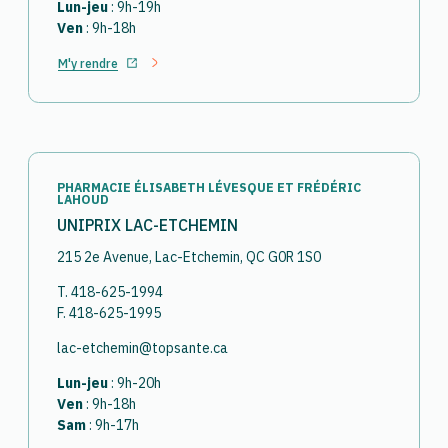
Lun-jeu
: 9h-19h
Ven
: 9h-18h
M'y rendre
Ouvrir dans un nouvel onglet
PHARMACIE ÉLISABETH LÉVESQUE ET FRÉDÉRIC
LAHOUD
UNIPRIX LAC-ETCHEMIN
215 2e Avenue, Lac-Etchemin, QC G0R 1S0
T. 418-625-1994
F. 418-625-1995
lac-etchemin@topsante.ca
Lun-jeu
: 9h-20h
Ven
: 9h-18h
Sam
: 9h-17h