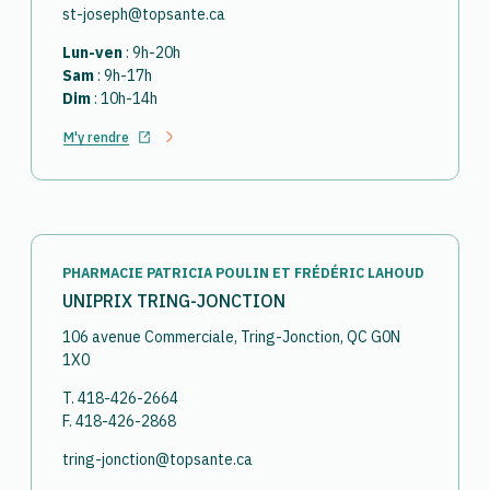
st-joseph@topsante.ca
Lun-ven
: 9h-20h
Sam
: 9h-17h
Dim
: 10h-14h
M'y rendre
Ouvrir dans un nouvel onglet
PHARMACIE PATRICIA POULIN ET FRÉDÉRIC LAHOUD
UNIPRIX TRING-JONCTION
106 avenue Commerciale, Tring-Jonction, QC G0N
1X0
T. 418-426-2664
F. 418-426-2868
tring-jonction@topsante.ca