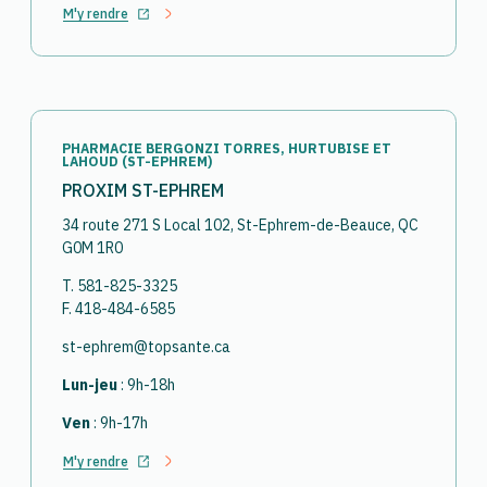
M'y rendre
Ouvrir dans un nouvel onglet
PHARMACIE BERGONZI TORRES, HURTUBISE ET
LAHOUD (ST-EPHREM)
PROXIM ST-EPHREM
34 route 271 S Local 102, St-Ephrem-de-Beauce, QC
G0M 1R0
T. 581-825-3325
F. 418-484-6585
st-ephrem@topsante.ca
Lun-jeu
: 9h-18h
Ven
: 9h-17h
M'y rendre
Ouvrir dans un nouvel onglet