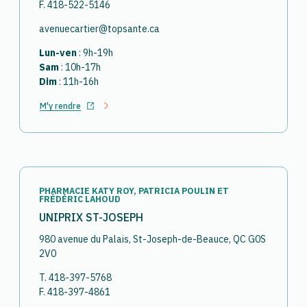
F. 418-522-5146
avenuecartier@topsante.ca
Lun-ven
: 9h-19h
Sam
: 10h-17h
Dim
: 11h-16h
M'y rendre
Ouvrir dans un nouvel onglet
PHARMACIE KATY ROY, PATRICIA POULIN ET
FRÉDÉRIC LAHOUD
UNIPRIX ST-JOSEPH
980 avenue du Palais, St-Joseph-de-Beauce, QC G0S
2V0
T. 418-397-5768
F. 418-397-4861