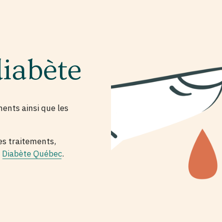
diabète
ments ainsi que les
es traitements,
e
Diabète Québec
.