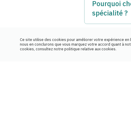
Pourquoi ch
spécialité ?
Notre équipe a d
expliquerons en d
Comment fon
Ce site utilise des cookies pour améliorer votre expérience en l
techniques d'adm
nous en conclurons que vous marquez votre accord quant à notre
cookies, consultez notre politique relative aux cookies.
Notre équipe fait
Nous communiquon
assurance médica
Devrais-je 
vous n'avez pas à
pharmacie ?
Oui, il est fort
pharmacie. De cet
pharmacologique.
saine gestion des